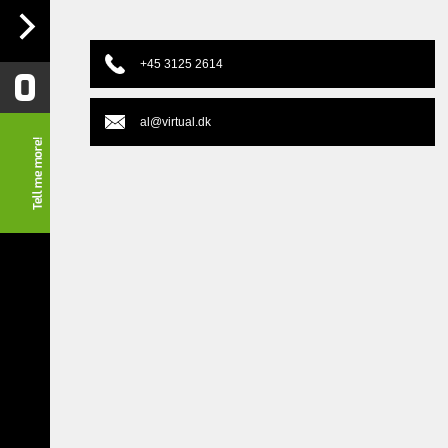
+45 3125 2614
0
al@virtual.dk